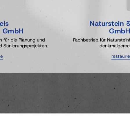
els 
Naturstein 
&
 
GmbH
GmbH
n für die Planung und 
Fachbetrieb 
für 
Natur
stein
d Sanierungsprojekten.
denkmalgerech
de
restauri