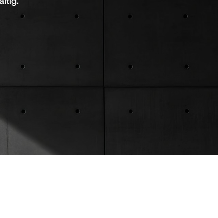
ltig.