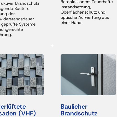
Betonfassaden: Dauerhafte 
ruktiver Brandschutz 
Instandsetzung, 
agende Bauteile: 
Oberflächenschutz und 
ung der 
optische Aufwertung aus 
widerstandsdauer 
einer Hand.
 geprüfte Systeme 
achgerechte 
hrung.
Hinterlüftete 
Baulicher 
saden 
(VHF)
Brandschutz