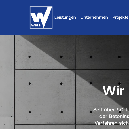
Leistungen
Unternehmen
Projekte
Wir
Seit über 50 J
der Betonins
Verfahren sic