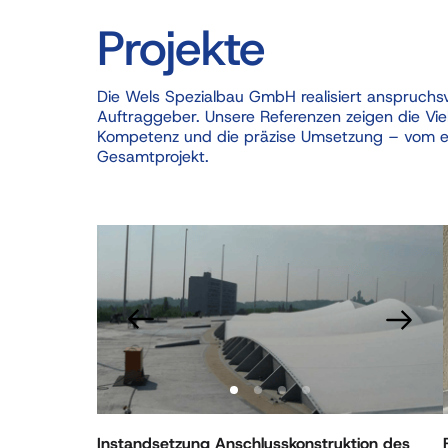
Projekte
Die 
Wels 
Spezialbau 
GmbH 
realisiert 
anspruchsv
Auftraggeber. 
Unsere 
Referenzen 
zeigen 
die 
Vie
Kompetenz 
und 
die 
präzise 
Umsetzung 
– 
vom 
e
Gesamtprojekt. 
Slide 1 of 4
Sli
Instandsetzung Anschlusskonstruktion des 