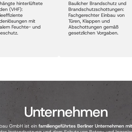
ängte hinterlüftete 
Baulicher Brandschutz und 
den (VHF): 
Brandschutzschottungen: 
eeffiziente 
Fachgerechter Einbau von 
denlösungen mit 
Türen, Klappen und 
alem Feuchte- und 
Abschottungen gemäß 
Unternehmen
lbau GmbH ist ein 
familiengeführtes Berliner Unternehmen mit
 der Instandsetzung und dem Schutz von Beton- und Ingenie