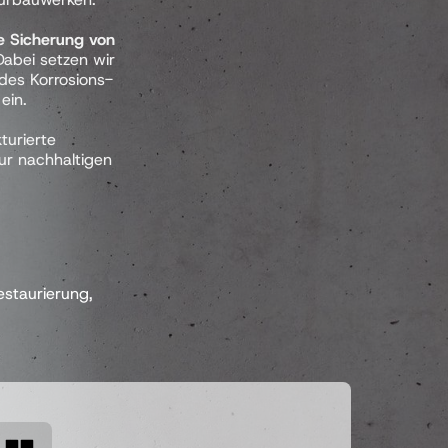
 Sicherung von 
Dabei setzen wir 
es Korrosions- 
in.

turierte 
r nachhaltigen 
staurierung, 