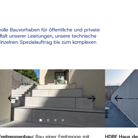
olle 
Bauvorhaben 
für 
öffentliche 
und 
private 
lfalt 
unserer 
Leistungen, 
unsere 
technische 
inzelnen 
Spezialauftrag 
bis 
zum 
komplexen 
de 1 of 4
Slide 1 of 3
Freitreppenbau: 
Bau einer Freitreppe mit 