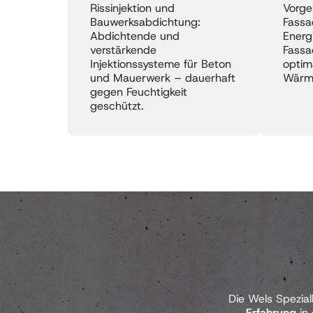
Rissinjektion und 
Vorgeh
Bauwerksabdichtung: 
Fassa
Abdichtende und 
Energi
verstärkende 
Fassa
Injektionssysteme für Beton 
optim
und Mauerwerk – dauerhaft 
gegen Feuchtigkeit 
Die Wels Spezia
Erfahrung
 in