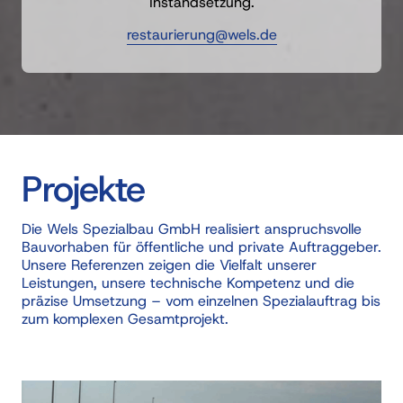
Instandsetzung.
restaurierung@wels.de
Projekte
Die 
Wels 
Spezialbau 
GmbH 
realisiert 
anspruchsvolle 
Bauvorhaben 
für 
öffentliche 
und 
private 
Auftraggeber. 
Unsere 
Referenzen 
zeigen 
die 
Vielfalt 
unserer 
Leistungen, 
unsere 
technische 
Kompetenz 
und 
die 
präzise 
Umsetzung 
– 
vom 
einzelnen 
Spezialauftrag 
bis 
zum 
komplexen 
Gesamtprojekt. 
Slide 1 of 4